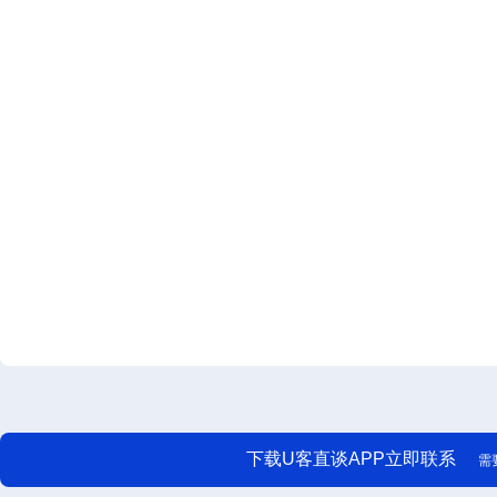
下载U客直谈APP立即联系
需