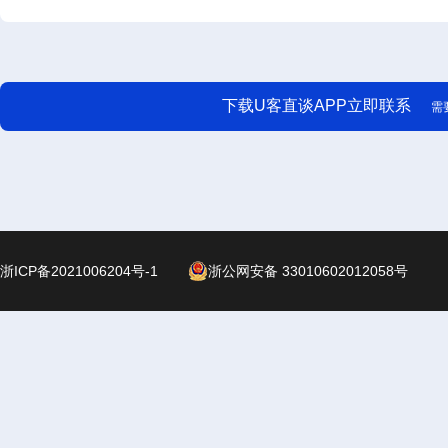
下载U客直谈APP立即联系
需
浙ICP备2021006204号-1
浙公网安备 33010602012058号