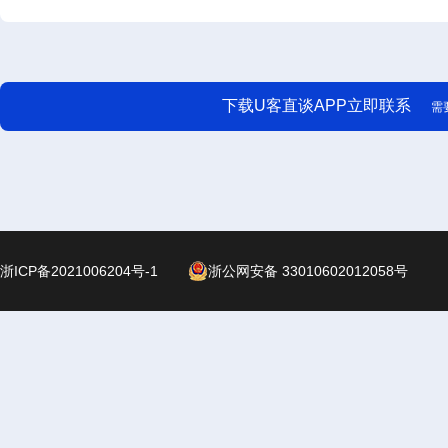
下载U客直谈APP立即联系
需
浙ICP备2021006204号-1
浙公网安备 33010602012058号