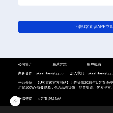
下载U客直谈APP立
公司简介
联系方式
用户帮助
商务合作：ukezhitan@qq.com
加入我们：ukezhitan@qq.
平台介绍：【U客直谈官方网站】为你提供2025年U客直谈A
汇聚100W+商务资源，包含品牌渠道、销货渠道、优质甲
推拉新、场地活动等业务，另外u客直谈汇集了地推接单推广
友情链接：
u客直谈移动站