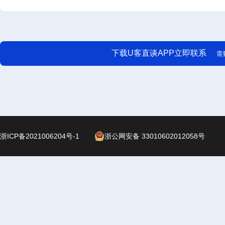
下载U客直谈APP立即联系
需
浙ICP备2021006204号-1
浙公网安备 33010602012058号