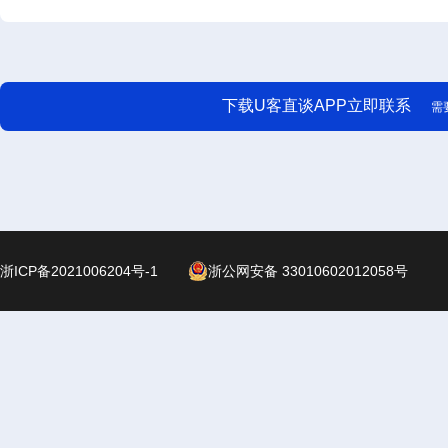
下载U客直谈APP立即联系
需
浙ICP备2021006204号-1
浙公网安备 33010602012058号