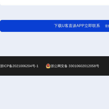
下载U客直谈APP立即联系
需
浙ICP备2021006204号-1
浙公网安备 33010602012058号