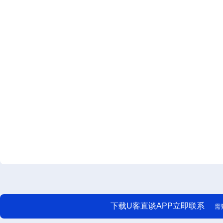
下载U客直谈APP立即联系
需