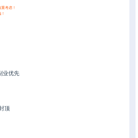
慎重考虑！
骗！
副业优先
封顶