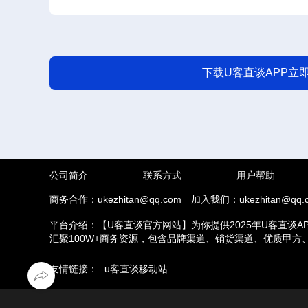
下载U客直谈APP立
公司简介
联系方式
用户帮助
商务合作：ukezhitan@qq.com
加入我们：ukezhitan@qq.
平台介绍：【U客直谈官方网站】为你提供2025年U客直谈A
汇聚100W+商务资源，包含品牌渠道、销货渠道、优质甲
推拉新、场地活动等业务，另外u客直谈汇集了地推接单推广
友情链接：
u客直谈移动站