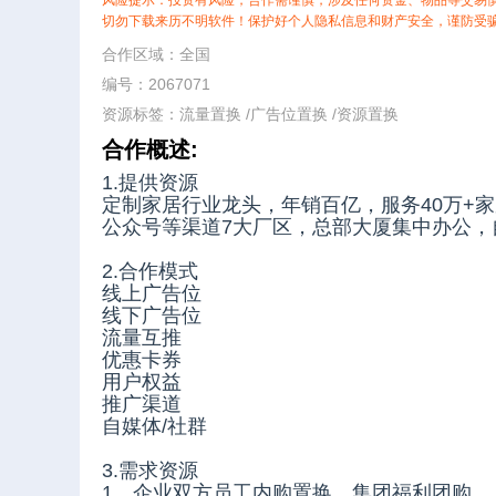
风险提示：投资有风险，合作需谨慎，涉及任何资金、物品等交易
切勿下载来历不明软件！保护好个人隐私信息和财产安全，谨防受
合作区域：全国
编号：2067071
资源标签：
流量置换
/
广告位置换
/
资源置换
合作概述:
1.提供资源
定制家居行业龙头，年销百亿，服务40万+家
公众号等渠道7大厂区，总部大厦集中办公，自
2.合作模式
线上广告位
线下广告位
流量互推
优惠卡券
用户权益
推广渠道
自媒体/社群
3.需求资源
1、企业双方员工内购置换，集团福利团购