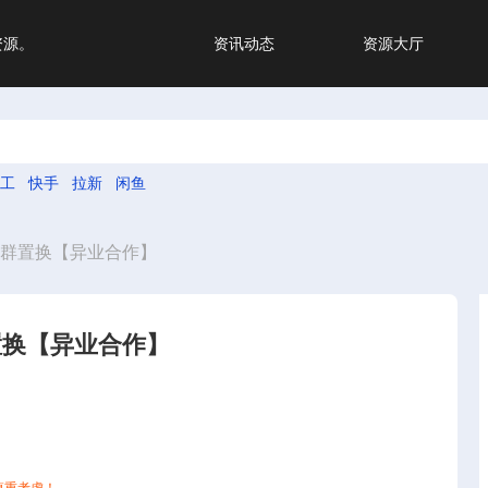
资源。
资讯动态
资源大厅
工
快手
拉新
闲鱼
社群置换【异业合作】
置换【异业合作】