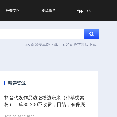
免费专区
资源榜单
App下载
u客直谈安卓版下载
u客直谈苹果版下载
精选资源
抖音代发作品边涨粉边赚米（种草类素
材）一单30-200不收费，日结，有保底。
【其他供需】
2025-09-26 17:39:20