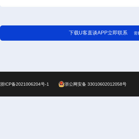
下载U客直谈APP立即联系
需
浙ICP备2021006204号-1
浙公网安备 33010602012058号