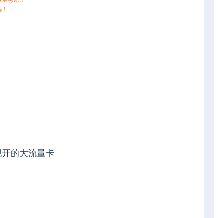
慎重考虑！
骗！
现开的大流量卡