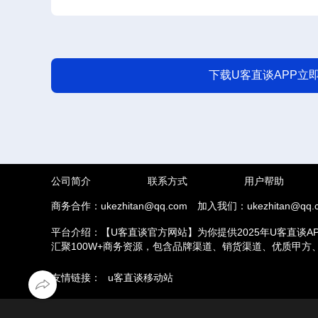
下载U客直谈APP立
公司简介
联系方式
用户帮助
商务合作：ukezhitan@qq.com
加入我们：ukezhitan@qq.
平台介绍：【U客直谈官方网站】为你提供2025年U客直谈A
汇聚100W+商务资源，包含品牌渠道、销货渠道、优质甲
推拉新、场地活动等业务，另外u客直谈汇集了地推接单推广
友情链接：
u客直谈移动站