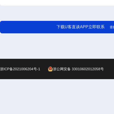
下载U客直谈APP立即联系
需
浙ICP备2021006204号-1
浙公网安备 33010602012058号