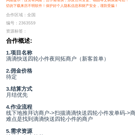
风险提示：投资有风险，合作需谨慎，涉及任何资金、物品等交易慎重考虑！
切勿下载来历不明软件！保护好个人隐私信息和财产安全，谨防受骗！
合作区域：全国
编号：2363559
资源标签：
合作概述:
1.项目名称
滴滴快送四轮小件夜间拓商户（新客首单）
2.佣金价格
待定
3.结算方式
月结优先
4.作业流程
线下地推拜访商户->扫描滴滴快送四轮小件发单码->
难点是找到滴滴快送四轮小件的商户
5.需求资源