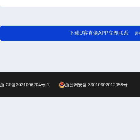
下载U客直谈APP立即联系
需
浙ICP备2021006204号-1
浙公网安备 33010602012058号