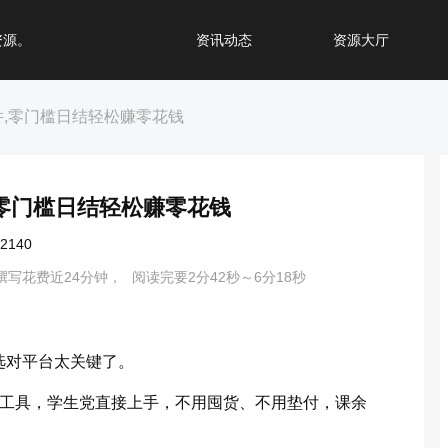
资源。
资讯动态
资源大厅
件,零门槛日结轻松赚零花钱
,零门槛日结轻松赚零花钱
140
撰写花费近24分钟，
阅读完要2分42秒～6分18秒
选对平台太关键了。
好工具，学生党直接上手，不用囤货、不用垫付，课余
。