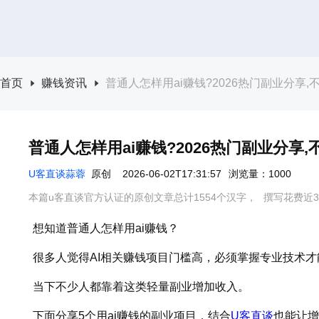
首页
赚钱资讯
普通人怎样用ai赚钱?2026热门副业分享
普通人怎样用ai赚钱?2026热门副业分享
U客直谈蒜蓉
原创
2026-06-02T17:31:57
浏览量：1000
本篇u客直谈官方认证的原创文章总计1554个汉字，
撰写花费近3
想知道普通人怎样用ai赚钱？
很多人觉得AI相关赚钱项目门槛高，必须掌握专业技术
当下不少人都靠着这类轻量副业增加收入。
下面分享5个用ai赚钱的副业项目，结合
U客直谈
也能让增