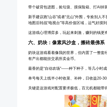
带个破背包进图，捡垃圾、摸保险箱、打AI掉
新手建议跑“山谷”或者“北山”外围，专捡别人不
地图后转战“电视台”等高价值区域，运气好摸
这游戏心理博弈多，玩起来刺激，赚到的钱更
六、奶块：像素风沙盒，搬砖最佛系
奶块这游戏看着像我的世界，但内置了一整套
有产出都能挂交易所卖金币。
最香的是“自动农场”——种下种子，等几小时
单号每天上线半小时收菜、补种，日收益20-
关键是这游戏对配置要求极低，百元机都能带