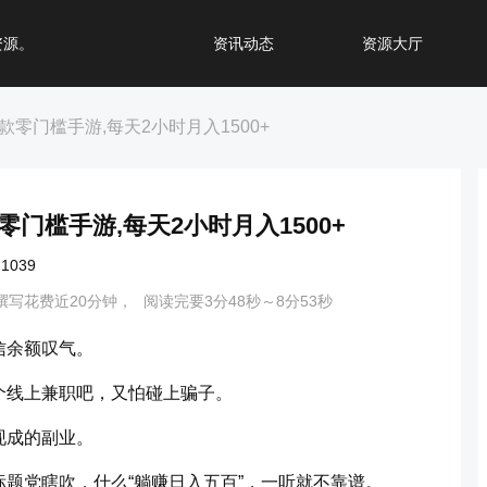
资源。
资讯动态
资源大厅
零门槛手游,每天2小时月入1500+
门槛手游,每天2小时月入1500+
039
撰写花费近20分钟，
阅读完要3分48秒～8分53秒
信余额叹气。
个线上兼职吧，又怕碰上骗子。
现成的副业。
题党瞎吹，什么“躺赚日入五百”，一听就不靠谱。