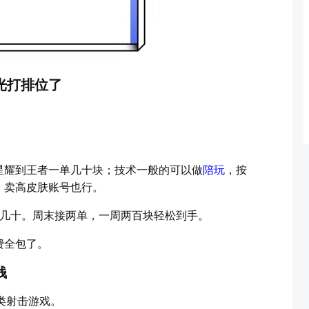
光打排位了
。
星耀到王者一单几十块；技术一般的可以做
陪玩
，按
，卖高皮肤账号也行。
是大几十。周末接两单，一周两百块轻松到手。
费全包了。
钱
类射击游戏。