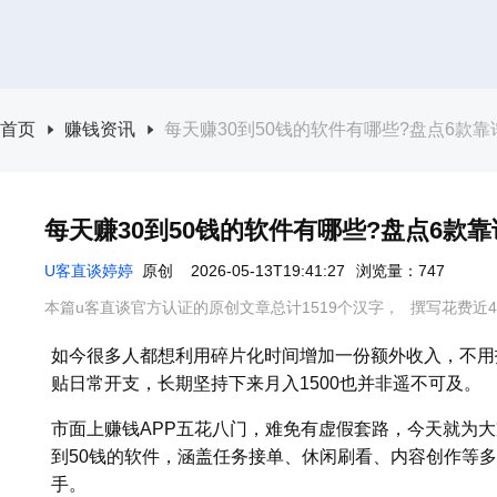
首页
赚钱资讯
每天赚30到50钱的软件有哪些?盘点6款靠谱
每天赚30到50钱的软件有哪些?盘点6款靠谱
U客直谈婷婷
原创
2026-05-13T19:41:27
浏览量：747
本篇u客直谈官方认证的原创文章总计1519个汉字，
撰写花费近4
如今很多人都想利用碎片化时间增加一份额外收入，不用投
贴日常开支，长期坚持下来月入1500也并非遥不可及。
市面上赚钱APP五花八门，难免有虚假套路，今天就为大
到50钱的软件，涵盖任务接单、休闲刷看、内容创作等
手。