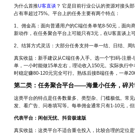
为什么首推
U客直谈
？ 它是目前行业公认的资源对接头部
占有率超过75%。平台上的任务主要有两个特点：
1、佣金高：面向普通用户的C端任务单笔8-50元，面向商家
新动作，在任务聚合平台上可能只有3元，在U客直谈上可以
2、结算方式灵活：大部分任务支持一单一结、日结、周
真实收益：新手建议从C端任务入手。选一个“扫码-注册-填
单，一小时能做15单左右，理论收入150元。实际执行
时稳定赚80-120元完全可行。熟练后接B端任务，一单2
第二类：任务聚合平台——海量小任务，碎片
这类平台的特点是任务数量多、类型杂、门槛极低。常见
发、看广告、问卷填写等。每单佣金通常只有1-10元，但
代表平台：闲创无忧、抖音极速版
真实收益：这类平台不适合重仓投入，比较合理的定位是