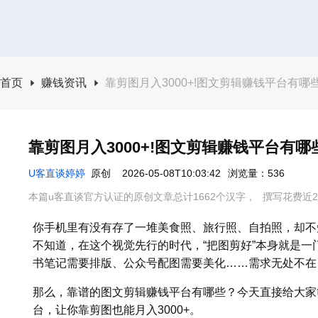
首页
赚钱资讯
靠剪图月入3000+!图文剪辑赚钱平台有哪
靠剪图月入3000+!图文剪辑赚钱平台有
U客直谈婷婷
原创
2026-05-08T10:03:42
浏览量：536
本篇u客直谈官方认证的原创文章总计1662个汉字，
撰写花费近2
你手机里有没有存了一堆美食照、旅行照、自拍照，却不
不知道，在这个视觉先行的时代，“把图剪好”本身就是
书笔记需要排版、公众号配图需要美化……需求无处不在
那么，靠谱的图文剪辑赚钱平台有哪些？今天直接给大家
台，让你靠剪图也能月入3000+。