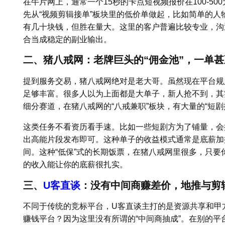
在牛片网上，通常一个15秒的卡点短视频报价在100-50
先从“视频剪辑接单”板块里的低价单做起，比如简单的
有几十块钱，但胜在量大。这里的客户普遍比较专业，沟
合当成稳定的副业输出。
二、猪八戒网：老牌巨头的“佣金池”，一单
提到服务交易，猪八戒网绝对是老大哥。虽然现在平台规
足够丰富。很多人以为上面都是大单子，新人抢不到，其
细分赛道，在猪八戒网的“八戒兼职”板块，有大量的“短剧
这类任务不看资历看手速。比如一些短剧方为了铺量，会
出高能片段发布即可。这种单子的收益模式通常是底薪加播放提
间。这种“低保”式的长期饭票，在猪八戒网里很多，只
的收入能让你的底薪很扎实。
三、
U客直谈
：没有中间商赚差价，地推与剪
不同于传统的竞标平台，U客直谈主打的是资源共享和甲
赚钱平台？因为这里没有所谓的“中间商抽成”。在别的平台