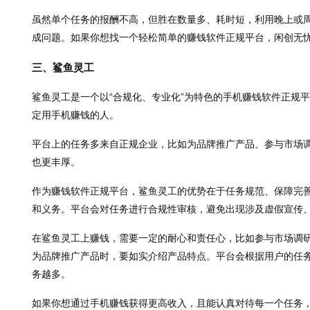
虽然单个任务的报酬不高，但胜在数量多、耗时短，利用晚上或周末
成问题。如果你想找一个轻松简单的赚钱软件正规平台，闲创无
三、鲨鱼灵工
鲨鱼灵工是一个以“合规化、专业化”为特色的手机赚钱软件正规
定用手机赚钱的人。
平台上的任务多来自正规企业，比如为品牌推广产品、参与市场
也更丰厚。
作为赚钱软件正规平台，鲨鱼灵工的优势在于任务规范、保障完
和义务。平台会对任务进行合规性审核，避免出现涉及虚假宣传
在鲨鱼灵工上赚钱，需要一定的耐心和责任心，比如参与市场调
为品牌推广产品时，要如实介绍产品特点。平台会根据用户的任
务越多。
如果你想通过手机赚钱获得更高收入，且能认真对待每一个任务