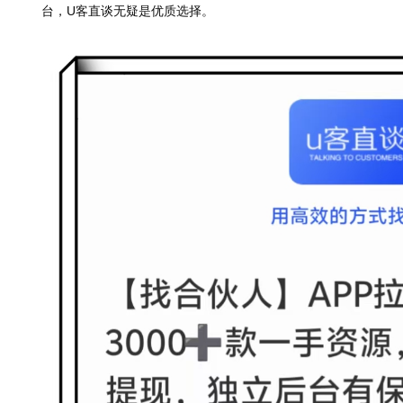
台，U客直谈无疑是优质选择。