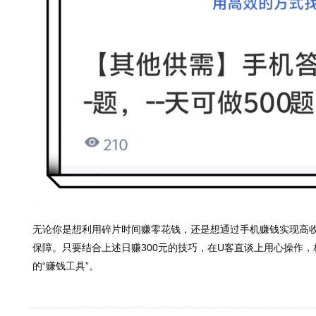
无论你是想利用碎片时间赚零花钱，还是想通过手机赚钱实现高
保障。只要结合上述日赚300元的技巧，在U客直谈上用心操作
的“赚钱工具”。