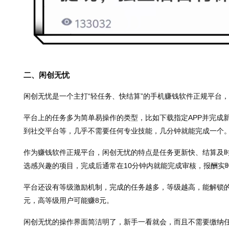
二、闲创无忧
闲创无忧是一个主打“轻任务、快结算”的手机赚钱软件正规平台
平台上的任务多为简单易操作的类型，比如下载指定APP并完成
到社交平台等，几乎不需要任何专业技能，几分钟就能完成一个
作为赚钱软件正规平台，闲创无忧的特点是任务更新快、结算及
选感兴趣的项目，完成后通常在10分钟内就能完成审核，报酬实
平台还设有等级激励机制，完成的任务越多，等级越高，能解锁
元，高等级用户可能赚8元。
闲创无忧的操作界面简洁明了，新手一看就会，而且不需要缴纳