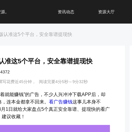
资源。
资讯动态
资源大厅
版认准这5个平台，安全靠谱提现快
认准这5个平台，安全靠谱提现快
372
撰写花费近45分钟，
阅读完要4分5秒～9分32秒
躺着就能赚钱”的广告，不少人兴冲冲下载APP后，却
路，连本金都拿不回来。
看广告赚钱
这事儿本身不
8月1日就给大家盘点5个真正安全靠谱、提现快的看广
，建议收藏！