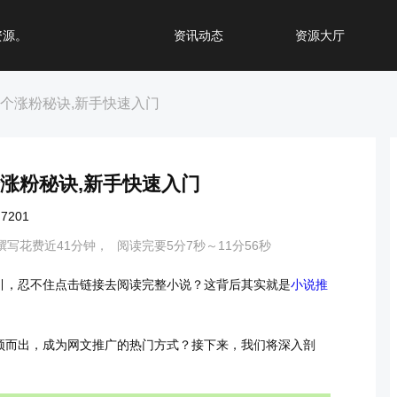
资源。
资讯动态
资源大厅
5个涨粉秘诀,新手快速入门
个涨粉秘诀,新手快速入门
201
撰写花费近41分钟，
阅读完要5分7秒～11分56秒
引，忍不住点击链接去阅读完整小说？这背后其实就是
小说推
颖而出，成为网文推广的热门方式？接下来，我们将深入剖