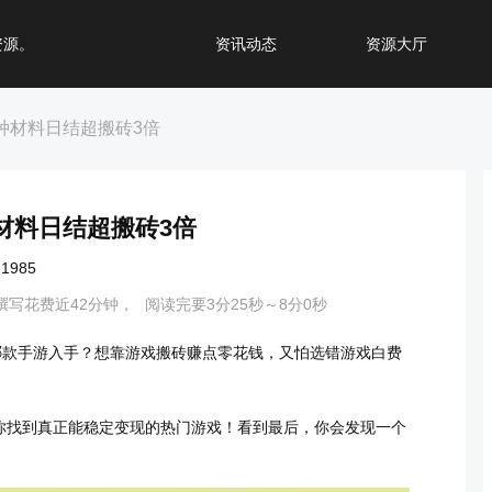
资源。
资讯动态
资源大厅
种材料日结超搬砖3倍
材料日结超搬砖3倍
985
撰写花费近42分钟，
阅读完要3分25秒～8分0秒
哪款手游入手？想靠游戏搬砖赚点零花钱，又怕选错游戏白费
你找到真正能稳定变现的热门游戏！看到最后，你会发现一个