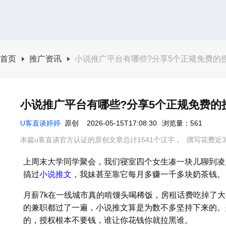
首页
推广资讯
小说推广平台有哪些?分享5个正规免费的授
小说推广平台有哪些?分享5个正规免费的授
U客直谈婷婷
原创
2026-05-15T17:08:30
浏览量：561
本篇u客直谈官方认证的原创文章总计1541个汉字，
撰写花费近3
上周末大学同学聚会，我们寝室四个女生凑一块儿聊到凌
搞过
小说推文
，我妹甚至靠它每月多赚一千多块奶茶钱。
月薪7k在一线城市真的啃馒头喝稀饭，房租话费吃掉了
的兼职都过了一遍，小说推文算是为数不多坚持下来的。
的，授权根本不要钱，谁让你花钱你就拉黑谁。