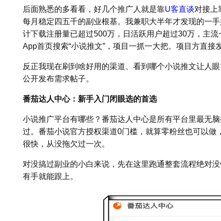
后面熟悉的多看看，好几个推广人就是靠
U客直谈
对接上
每月稳定四五千的副业根基。我兼职大半年才发现的一手
计下载注册量已超过500万，日活跃用户超过30万，主
App首页搜索“小说推文”，项目一抓一大把。项目方直
反正我现在刷到啥好用的渠道、看到哪个小说推文让人眼
公开发布需求帖子。
番茄达人中心：新手入门闭眼选的首选
小说推广平台有哪些？番茄达人中心是所有平台里最无脑
过。番茄小说官方授权渠道0门槛，就算零粉丝也可以做
很快，从没拖欠过一次。
对没搞过副业的小白来说，先在这里跑通整套流程绝对没
有手就能跟上。