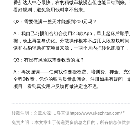
番茄达人中心最快，右豹稍微审核慢点但也能日结到账。
看好规则，避免急用钱时拿不出来。
Q2：需要做满一整天才能赚到200元吗？
A：我自己习惯组合组合使用2-3款App，早上起床后顺
据，晚上再复盘优化。分散操作根本不占用大段整块时间
谈和右豹辅助扩充项目来源，一两个月内把转化跑顺了，日
Q3：有没有风险或需要收费的坑？
A：再次强调——任何找你要授权费、培训费、押金、充
全程0收费，凭你的账号质量拿佣金。注册如果有疑问，
项目，看到真实用户反馈再做决定也不迟。
转载注明：文章来源“ U客直谈https://www.ukezhitan.com/ ”
免责声明 ：本文章出于传递更多信息之目的，所有信息仅供