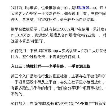
我目前用得最多、也最推荐新手的，是
U客直谈
app。
宝等各大APP的一手拉新任务，佣金透明可查，没有中
聊天、拿素材、问审核标准，做完任务后自动结算。
据平台数据显示，已经有超过500万用户在使用，累计发
作1319万次，资源发布规模及合作规模均为行业第一。
这基本算是“标配”了。
如何使用：下载U客直谈app→实名认证→在项目大厅筛
目方。整个过程免费，不需要交任何费用。
入口三：地推社群——老手带路，一手资源互换
第三个入口是地推行业的垂直社群，主要存在于微信和QQ
一手项目还没来得及上平台，会先在社群里小范围放出，
有很多跑过几千单的老手，他们会分享哪个项目审核松、
不到的。
如何加入：在微信或QQ搜索“地推拉新”“APP推广”“拉