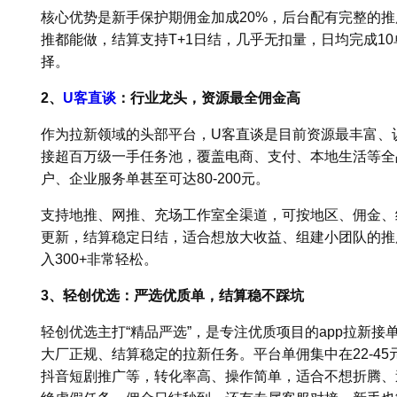
核心优势是新手保护期佣金加成20%，后台配有完整的
推都能做，结算支持T+1日结，几乎无扣量，日均完成10
择。
2、
U客直谈
：行业龙头，资源最全佣金高
作为拉新领域的头部平台，U客直谈是目前资源最丰富、认
接超百万级一手任务池，覆盖电商、支付、本地生活等全品
户、企业服务单甚至可达80-200元。
支持地推、网推、充场工作室全渠道，可按地区、佣金、
更新，结算稳定日结，适合想放大收益、组建小团队的推广
入300+非常轻松。
3、轻创优选：严选优质单，结算稳不踩坑
轻创优选主打“精品严选”，是专注优质项目的app拉新
大厂正规、结算稳定的拉新任务。平台单佣集中在22-4
抖音短剧推广等，转化率高、操作简单，适合不想折腾、