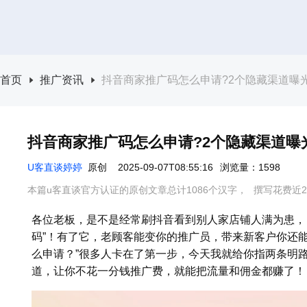
首页
推广资讯
抖音商家推广码怎么申请?2个隐藏渠道曝光
抖音商家推广码怎么申请?2个隐藏渠道曝光
U客直谈婷婷
原创
2025-09-07T08:55:16
浏览量：1598
本篇u客直谈官方认证的原创文章总计1086个汉字，
撰写花费近2
各位老板，是不是经常刷抖音看到别人家店铺人满为患，
码”！有了它，老顾客能变你的推广员，带来新客户你还
么申请？”很多人卡在了第一步，今天我就给你指两条明
道，让你不花一分钱推广费，就能把流量和佣金都赚了！