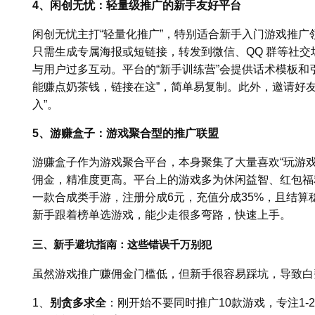
4、闲创无忧：轻量级推广的新手友好平台
闲创无忧主打“轻量化推广”，特别适合新手入门游戏推
只需生成专属海报或短链接，转发到微信、QQ 群等社
与用户过多互动。平台的“新手训练营”会提供话术模板和
能赚点奶茶钱，链接在这”，简单易复制。此外，邀请好
入”。
5、游赚盒子：游戏聚合型的推广联盟
游赚盒子作为游戏聚合平台，本身聚集了大量喜欢“玩游
佣金，精准度更高。平台上的游戏多为休闲益智、红包福
一款合成类手游，注册分成6元，充值分成35%，且结算
新手跟着榜单选游戏，能少走很多弯路，快速上手。
三、新手避坑指南：这些错误千万别犯
虽然游戏推广赚佣金门槛低，但新手很容易踩坑，导致白
1、
别贪多求全
：刚开始不要同时推广10款游戏，专注1