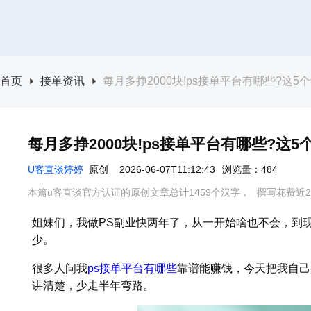
首页
接单资讯
每月多挣2000块!ps接单平台有哪些?这
每月多挣2000块!ps接单平台有哪些?这
U客直谈婷婷
原创
2026-06-07T11:12:43
浏览量：484
本篇u客直谈官方认证的原创文章总计1459个汉字，
撰写花费近2
姐妹们，我做PS副业快两年了，从一开始啥也不会，到
少。
很多人问我
ps接单平台有哪些
靠谱能赚钱，今天把我自己
讲清楚，少走半年弯路。