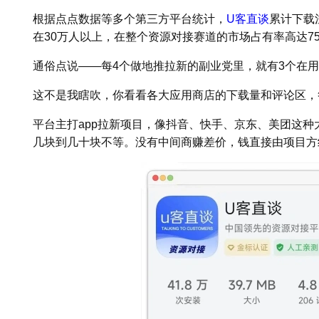
根据点点数据等多个第三方平台统计，
U客直谈
累计下载
在30万人以上，在整个资源对接赛道的市场占有率高达7
通俗点说——每4个做地推拉新的副业党里，就有3个在用
这不是我瞎吹，你看看各大应用商店的下载量和评论区，
平台主打app拉新项目，像抖音、快手、京东、美团这
几块到几十块不等。没有中间商赚差价，钱直接由项目方