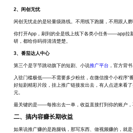
2、闲创无忧
闲创无忧走的是轻量级路线。不用线下跑腿，不用跟人磨
你打开App，刷到的全是线上线下各类小任务——app
研，都给你码得清清楚楚。
3、番茄达人中心
第三个是字节跳动旗下的短剧、小说
推广平台
，官方背书
入驻门槛极低——不需要多少粉丝，在微信搜个小程序“
好短剧精彩片段，挂上推广链接发出去，有人点进来看了
元。
最关键的是——每推出去一单，收益直接打到你的账户，
二、搞内容赚长期收益
如果说推广赚的是跑腿钱，那写东西、做视频赚的，就是