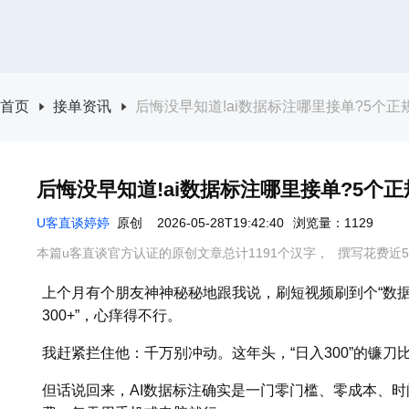
首页
接单资讯
后悔没早知道!ai数据标注哪里接单?5个正
后悔没早知道!ai数据标注哪里接单?5个正
U客直谈婷婷
原创
2026-05-28T19:42:40
浏览量：1129
本篇u客直谈官方认证的原创文章总计1191个汉字，
撰写花费近5
上个月有个朋友神神秘秘地跟我说，刷短视频刷到个“数据
300+”，心痒得不行。
我赶紧拦住他：千万别冲动。这年头，“日入300”的镰刀
但话说回来，AI数据标注确实是一门零门槛、零成本、