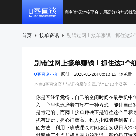
商务资源对接平台，用高效的方式找
首页
接单资讯
别错过网上接单赚钱！抓住这3个
别错过网上接单赚钱！抓住这3个红
U客直谈小九
原创
2026-01-28T08:13:15
浏览量：
本篇u客直谈官方认证的原创文章总计1713个汉字，
你是否经常觉得，自己的空闲时间在刷手机中
入，心里也琢磨着有没有一种方式，能让自己
是肯定的，而网上接单赚钱正是通往这个目标
抱有疑虑，担心门槛高、收入少或者遇到骗子
础方法，利用下班或课余时间稳定实现日入20
就聚焦三个当前极具潜力的渠道，帮你拨开迷