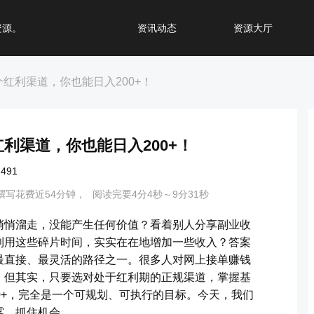
资源。
资讯动态
资源大厅
红利渠道，你也能日入200+！
利渠道，你也能日入200+！
491
撰写花费近54分钟，
阅读完要4分4秒～9分31秒
悄悄溜走，没能产生任何价值？看着别人分享副业收
利用这些碎片时间，实实在在地增加一些收入？答案
最直接、最灵活的路径之一。很多人对网上接单赚钱
。但其实，只要选对处于红利期的正规渠道，掌握基
0+，完全是一个可规划、可执行的目标。今天，我们
雾，抓住机会。