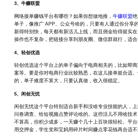
3、牛赚联盟
网络接单赚钱平台有哪些？如果你想做地推，
牛赚联盟
绝
单子，像推广 APP、公众号啥的，只要有人通过你分享
新得特别快，每天都有新活儿上线，而且佣金给得挺实在
操作也不复杂，把链接分享到朋友圈、微信群就行，适合
4、轻创优选
轻创优选这个平台上的单子偏向于电商相关的，比如帮商
案等。要是你对电商行业比较熟悉，在这儿接单挺合适。
的，单子难度不算大，只要认真做，收入很稳定。
5、闲创无忧
闲创无忧这个平台特别适合新手和没啥专业技能的人，上
问卷调查、给短视频点赞评论啥的。这些活儿不用啥技术
不算高，但积少成多，一天赚个几十上百块很轻松。平台
用交押金，学生党和宝妈用碎片时间赚点零花钱再合适不