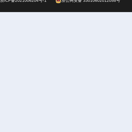
浙ICP备2021006204号-1
浙公网安备 33010602012058号