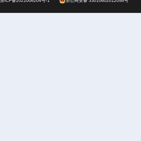
浙ICP备2021006204号-1
浙公网安备 33010602012058号