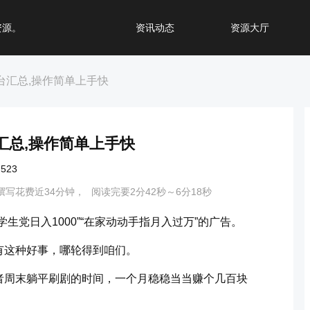
资源。
资讯动态
资源大厅
台汇总,操作简单上手快
汇总,操作简单上手快
523
撰写花费近34分钟，
阅读完要2分42秒～6分18秒
生党日入1000”“在家动动手指月入过万”的广告。
有这种好事，哪轮得到咱们。
者周末躺平刷剧的时间，一个月稳稳当当赚个几百块