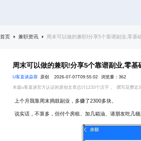
首页
兼职资讯
周末可以做的兼职!分享5个靠谱副业,零基
周末可以做的兼职!分享5个靠谱副业,零
U客直谈蒜蓉
原创
2026-07-07T09:55:02
浏览量：362
本篇u客直谈官方认证的原创文章总计1233个汉字，
撰写花费近3
上个月我靠周末捣鼓副业，多赚了2300多块。
说实话，不算多，但付个房租、加几箱油、请朋友吃几顿