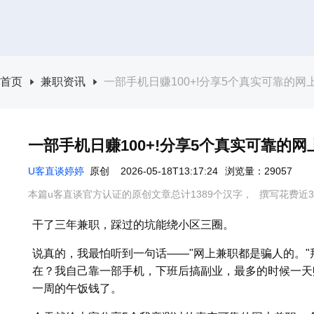
首页
兼职资讯
一部手机日赚100+!分享5个真实可靠的网上
一部手机日赚100+!分享5个真实可靠的网上
U客直谈婷婷
原创
2026-05-18T13:17:24
浏览量：29057
本篇u客直谈官方认证的原创文章总计1389个汉字，
撰写花费近3
干了三年兼职，踩过的坑能绕小区三圈。
说真的，我最怕听到一句话——"网上兼职都是骗人的。"
在？我自己靠一部手机，下班后搞副业，最多的时候一天
一周的午饭钱了。