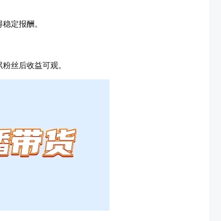
得稳定报酬。
累粉丝后收益可观。