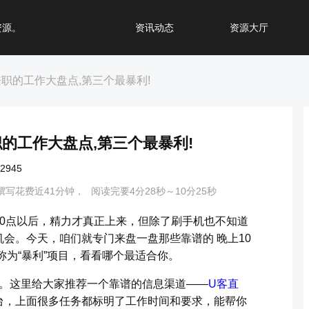
资源。
资讯动态
资源大厅
兼职的工作大盘点,第三个最暴利!
职的工作大盘点,第三个最暴利!
945
撰写花费近41分钟，
阅读完要4分28秒～10分25秒
0点以后，精力才真正上来，但除了刷手机也不知道
会。今天，咱们就专门来盘一盘那些靠谱的 晚上10
称为“暴利”项目，看看哪个最适合你。
谱。这里给大家推荐一个靠谱的信息渠道——
U客直
台，上面很多任务都标明了工作时间和要求，能帮你