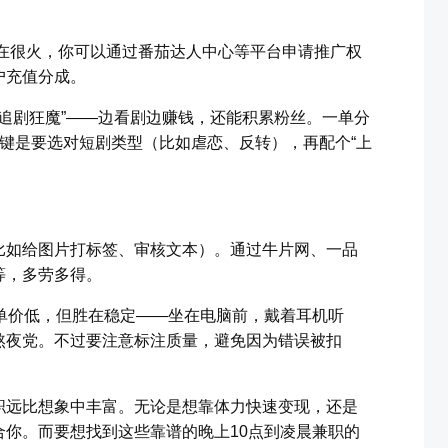
）现在很火，你可以通过番茄达人中心等平台申请推广权
户充值分成。
“追剧狂魔”——边看剧边赚钱，还能积累粉丝。一单分
关键是要选对短剧类型（比如虐恋、反转），再配个“上
比如给图片打标签、审核文本）。通过牛片网、一品
等，多劳多得。
单价低，但胜在稳定——坐在电脑前，戴着耳机听
熬夜党。不过要注意标注质量，避免因为错误被扣
职远比想象中丰富。无论是想靠体力快速变现，还是
你。而要想找到这些靠谱的晚上10点到凌晨兼职的