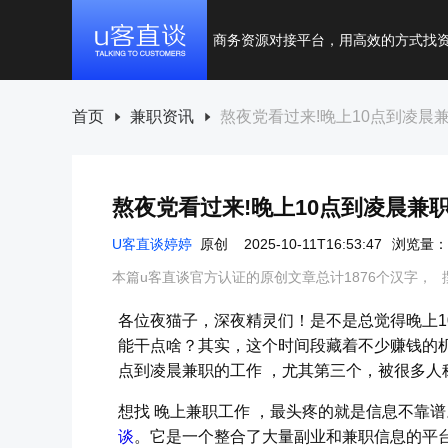
商务资源对接平台，用高效的方式找
首页
兼职资讯
熬夜党看过来!晚上10点到凌晨
熬夜党看过来!晚上10点到凌晨兼
U客直谈婷婷
原创
2025-10-11T16:53:47
浏览量：2
本篇u客直谈官方认证的原创文章总计1876个汉字，
各位夜猫子，深夜精灵们！是不是总觉得晚上1
能干点啥？其实，这个时间段藏着不少赚钱的机
点到凌晨兼职的工作 ，尤其第三个，被很多人
想找 晚上兼职工作 ，最头疼的就是信息不靠
谈
。它是一个整合了大量副业和兼职信息的平