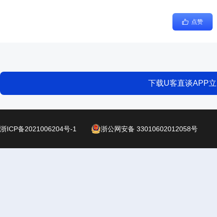
点赞
下载U客直谈APP
浙ICP备2021006204号-1
浙公网安备 33010602012058号