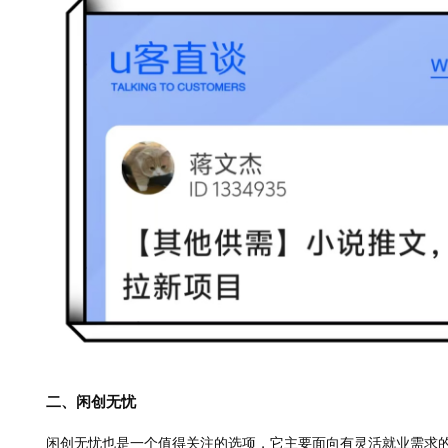
二、闲创无忧
闲创无忧也是一个值得关注的选项，它主要面向有灵活就业需求